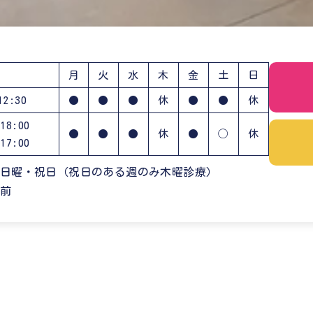
月
火
水
木
金
土
日
2:30
●
●
●
休
●
●
休
18:00
●
●
●
休
●
◯
休
17:00
日曜・祝日（祝日のある週のみ木曜診療）
分前