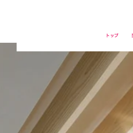
トップ
コ
ン
テ
ン
ツ
へ
移
動